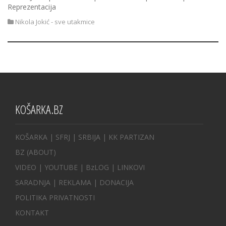
Reprezentacija
Nikola Jokić - sve utakmice
KOŠARKA.BZ
KOŠARKA
| SFRJ
|
SRBIJA
|
KK PARTIZAN
BZ
(ABOUT)
VIDEO
|
YOUTUBE
|
BzLOG
|
LINKOVI
SARADNJA
|
REKLAMA |
DONACIJA
POLITIKA PRIVATNOSTI
KONTAKT