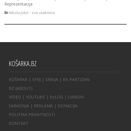
Reprezentacija
Nikola Jokić - sve utakmice
KOŠARKA.BZ
KOŠARKA
| SFRJ
|
SRBIJA
|
KK PARTIZAN
BZ
(ABOUT)
VIDEO
|
YOUTUBE
|
BzLOG
|
LINKOVI
SARADNJA
|
REKLAMA |
DONACIJA
POLITIKA PRIVATNOSTI
KONTAKT