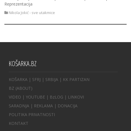
Reprezentacija
Nikola Jokić - sve utakmice
KOŠARKA.BZ
KOŠARKA
| SFRJ
|
SRBIJA
|
KK PARTIZAN
BZ
(ABOUT)
VIDEO
|
YOUTUBE
|
BzLOG
|
LINKOVI
SARADNJA
|
REKLAMA |
DONACIJA
POLITIKA PRIVATNOSTI
KONTAKT