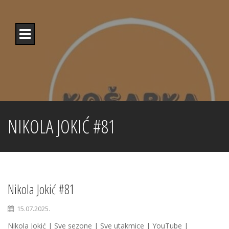
Skip
to
content
NIKOLA JOKIĆ #81
Nikola Jokić #81
15.07.2025.
Nikola Jokić | Sve sezone | Sve utakmice | YouTube |