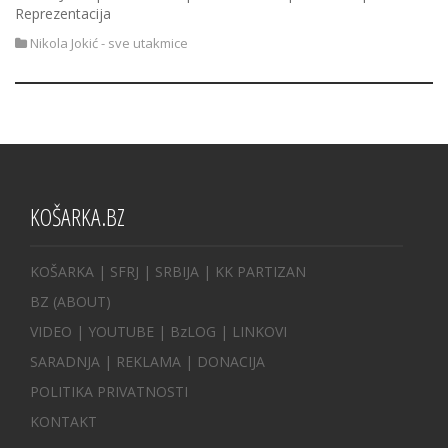
Reprezentacija
Nikola Jokić - sve utakmice
KOŠARKA.BZ
KOŠARKA
| SFRJ
|
SRBIJA
|
KK PARTIZAN
BZ
(ABOUT)
VIDEO
|
YOUTUBE
|
BzLOG
|
LINKOVI
SARADNJA
|
REKLAMA |
DONACIJA
POLITIKA PRIVATNOSTI
KONTAKT