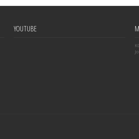
YOUTUBE
M
K
Jo