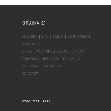
KOŠARKA.BZ
KOŠARKA
| SFRJ
|
SRBIJA
|
KK PARTIZAN
BZ
(ABOUT)
VIDEO
|
YOUTUBE
|
BzLOG
|
LINKOVI
SARADNJA
|
REKLAMA |
DONACIJA
POLITIKA PRIVATNOSTI
KONTAKT
WordPress
|
Quill