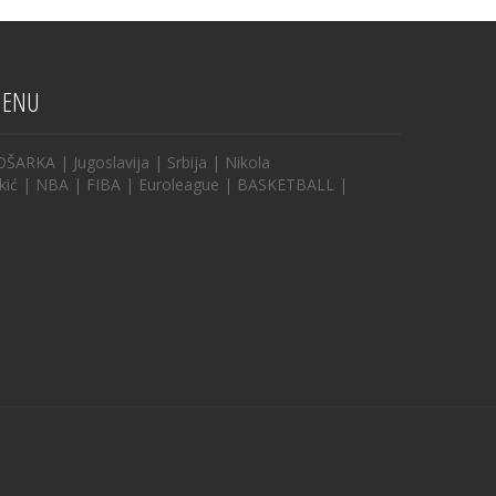
ENU
OŠARKA
|
Jugoslavija
|
Srbija
|
Nikola
kić
|
NBA
|
FIBA
|
Euroleague
|
BASKETBALL
|