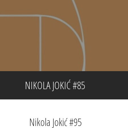
Skip
to
content
NIKOLA JOKIĆ #85
Nikola Jokić #95