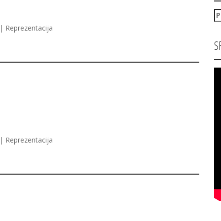
P
za
| Reprezentacija
S
| Reprezentacija