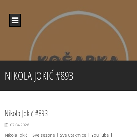
Skip
to
content
NIKOLA JOKIĆ #893
Nikola Jokić #893
07.04.2026.
Nikola Jokić | Sve sezone | Sve utakmice | YouTube |