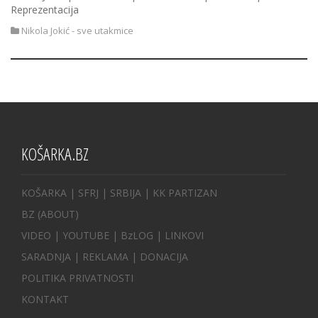
Reprezentacija
Nikola Jokić - sve utakmice
KOŠARKA.BZ
KOŠARKA
| SFRJ
|
SRBIJA
|
KK PARTIZAN
BZ
(ABOUT)
VIDEO
|
YOUTUBE
|
BzLOG
|
LINKOVI
SARADNJA
|
REKLAMA |
DONACIJA
POLITIKA PRIVATNOSTI
KONTAKT