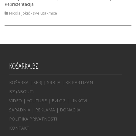
Reprezentacija
Nikola Jokić - sve utakmice
KOŠARKA.BZ
KOŠARKA
| SFRJ
|
SRBIJA
|
KK PARTIZAN
BZ
(ABOUT)
VIDEO
|
YOUTUBE
|
BzLOG
|
LINKOVI
SARADNJA
|
REKLAMA |
DONACIJA
POLITIKA PRIVATNOSTI
KONTAKT