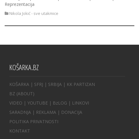
Reprezentacija
Nikola Jokić - sve utakmice
KOŠARKA.BZ
KOŠARKA
| SFRJ
|
SRBIJA
|
KK PARTIZAN
BZ
(ABOUT)
VIDEO
|
YOUTUBE
|
BzLOG
|
LINKOVI
SARADNJA
|
REKLAMA |
DONACIJA
POLITIKA PRIVATNOSTI
KONTAKT