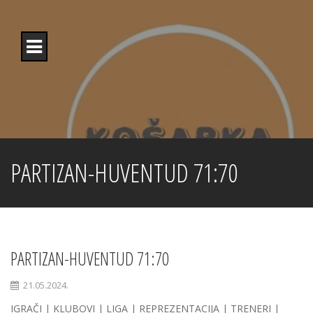
Skip
to
content
PARTIZAN-HUVENTUD 71:70
PARTIZAN-HUVENTUD 71:70
21.05.2024.
IGRAČI | KLUBOVI | LIGA | REPREZENTACIJA | TRENERI |