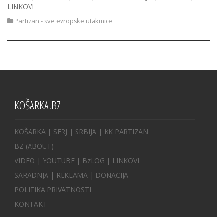
LINKOVI
Partizan - sve evropske utakmice
KOŠARKA.BZ
KOŠARKA
| SFRJ
|
SRBIJA
|
KK PARTIZAN
BZ
(ABOUT)
VIDEO
|
YOUTUBE
|
BzLOG
|
LINKOVI
SARADNJA
|
REKLAMA |
DONACIJA
POLITIKA PRIVATNOSTI
KONTAKT