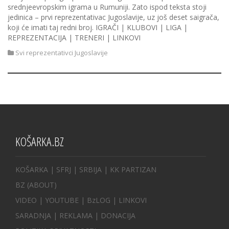
srednjeevropskim igrama u Rumuniji. Zato ispod teksta stoji
jedinica – prvi reprezentativac Jugoslavije, uz još deset saigrača,
koji će imati taj redni broj. IGRAČI | KLUBOVI | LIGA |
REPREZENTACIJA | TRENERI | LINKOVI
Svi reprezentativci Jugoslavije
KOŠARKA.BZ
KOŠARKA
| SFRJ
|
SRBIJA
|
KK PARTIZAN
BZ
(ABOUT)
VIDEO
|
YOUTUBE
|
BzLOG
|
LINKOVI
SARADNJA
|
REKLAMA |
DONACIJA