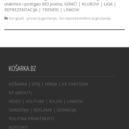
utakmice i postigao 683 poena, IGRAČI | KLUBOVI | LIGA |
REPREZENTACIJA | TRENERI | LINKOVI
Svi igrači - prvaci Jugoslavije
,
Svi reprezentativci Jugoslavije
KOŠARKA.BZ
KOŠARKA
| SFRJ
|
SRBIJA
|
KK PARTIZAN
BZ
(ABOUT)
VIDEO
|
YOUTUBE
|
BzLOG
|
LINKOVI
SARADNJA
|
REKLAMA |
DONACIJA
POLITIKA PRIVATNOSTI
KONTAKT