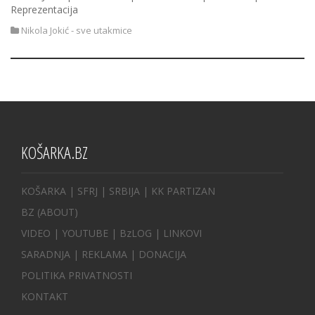
Reprezentacija
Nikola Jokić - sve utakmice
KOŠARKA.BZ
KOŠARKA
| SFRJ
|
SRBIJA
|
KK PARTIZAN
BZ
(ABOUT)
VIDEO
|
YOUTUBE
|
BzLOG
|
LINKOVI
SARADNJA
|
REKLAMA |
DONACIJA
POLITIKA PRIVATNOSTI
KONTAKT