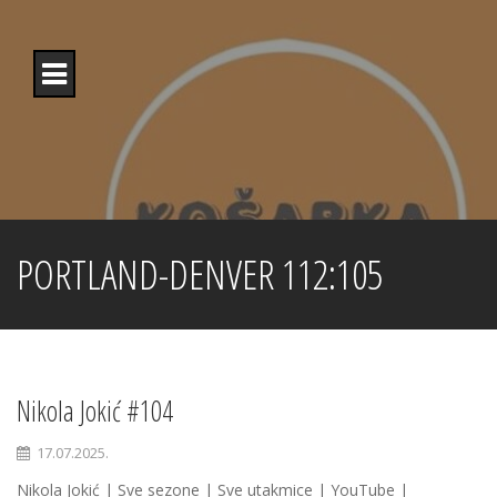
Skip
to
content
PORTLAND-DENVER 112:105
Nikola Jokić #104
17.07.2025.
Nikola Jokić | Sve sezone | Sve utakmice | YouTube |