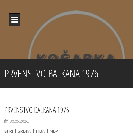
Skip
to
content
PRVENSTVO BALKANA 1976
PRVENSTVO BALKANA 1976
30.05.2026.
SFRJ | SRBIJA | FIBA | NBA