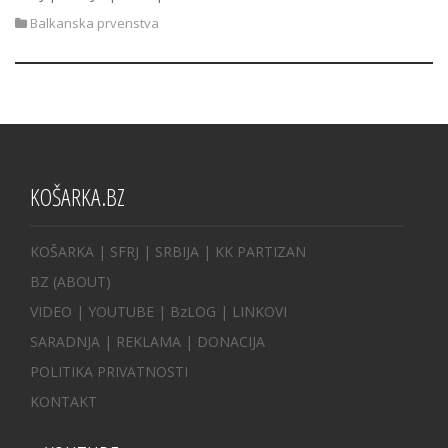
Balkanska prvenstva
KOŠARKA.BZ
KOŠARKA
| SFRJ
|
SRBIJA
|
KK PARTIZAN
BZ
(ABOUT)
VIDEO
|
YOUTUBE
|
BzLOG
|
LINKOVI
SARADNJA
|
REKLAMA |
DONACIJA
POLITIKA PRIVATNOSTI
KONTAKT