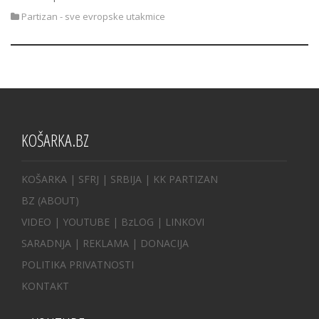
Partizan - sve evropske utakmice
KOŠARKA.BZ
KOŠARKA
| SFRJ
|
SRBIJA
|
KK PARTIZAN
BZ
(ABOUT)
VIDEO
|
YOUTUBE
|
BzLOG
|
LINKOVI
SARADNJA
|
REKLAMA |
DONACIJA
POLITIKA PRIVATNOSTI
KONTAKT