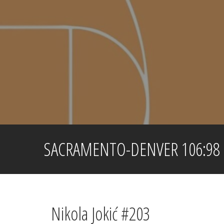
Skip
to
content
SACRAMENTO-DENVER 106:98
Nikola Jokić #203