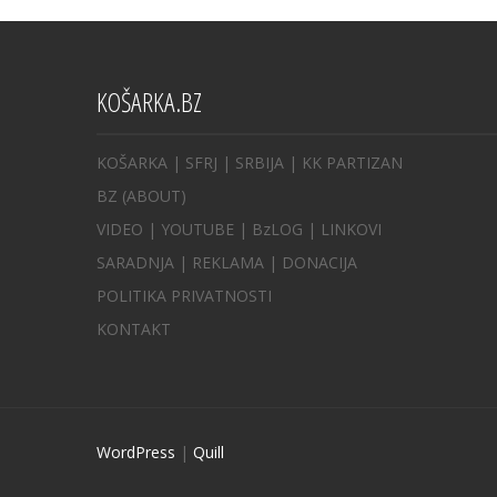
KOŠARKA.BZ
KOŠARKA
| SFRJ
|
SRBIJA
|
KK PARTIZAN
BZ
(ABOUT)
VIDEO
|
YOUTUBE
|
BzLOG
|
LINKOVI
SARADNJA
|
REKLAMA |
DONACIJA
POLITIKA PRIVATNOSTI
KONTAKT
WordPress
|
Quill