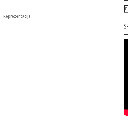
P
za
| Reprezentacija
S