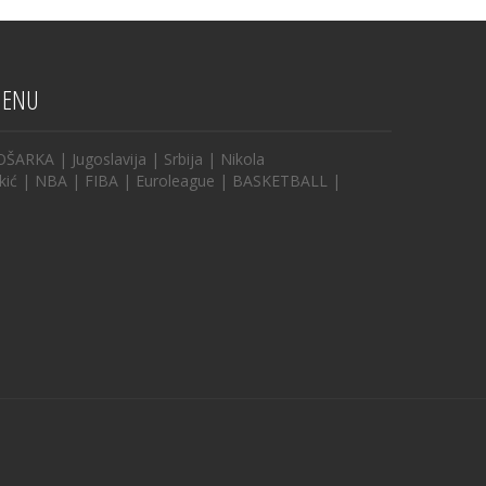
ENU
OŠARKA
|
Jugoslavija
|
Srbija
|
Nikola
kić
|
NBA
|
FIBA
|
Euroleague
|
BASKETBALL
|