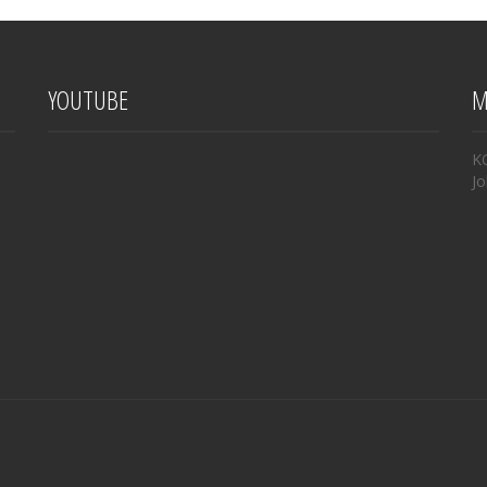
YOUTUBE
M
K
Jo