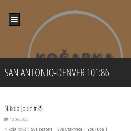
Skip
to
content
SAN ANTONIO-DENVER 101:86
Nikola Jokić #35
10.06.2025.
Nikola Jokić | Sve sezone | Sve utakmice | YouTube |