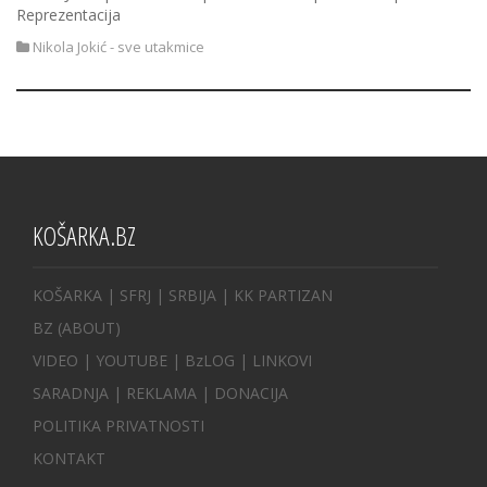
Reprezentacija
Nikola Jokić - sve utakmice
KOŠARKA.BZ
KOŠARKA
| SFRJ
|
SRBIJA
|
KK PARTIZAN
BZ
(ABOUT)
VIDEO
|
YOUTUBE
|
BzLOG
|
LINKOVI
SARADNJA
|
REKLAMA |
DONACIJA
POLITIKA PRIVATNOSTI
KONTAKT