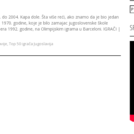
P
za
. do 2004. Kapa dole. Šta više reći, ako znamo da je bio jedan
i 1970. godine, koje je bilo zamajac jugoslovenske škole
S
a 1992. godine, na Olimpijskim igrama u Barceloni. IGRAČI |
avije
,
Top 50 igrača Jugoslavija