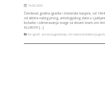
10.02.2025.
Četrdeset godina igračke i trenerske karijere, od 1964
od aktera našeg prvog, antologijskog zlata u Ljubljan
košarke i odmeravanja snage sa dream team-om Amer
KLUBOVI […]
Svi igrači - prvaci Jugoslavije
,
Svi reprezentativci Jugosl