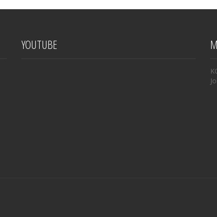
YOUTUBE
M
K
Jo