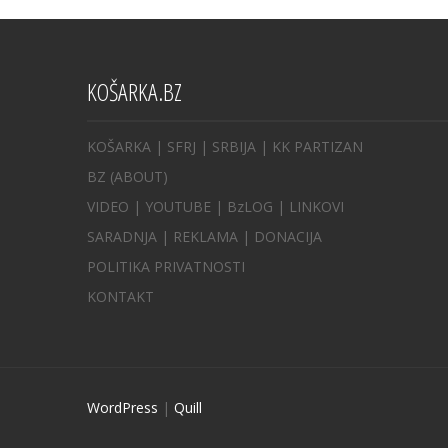
KOŠARKA.BZ
KOŠARKA
| SFRJ
|
SRBIJA
|
KK PARTIZAN
BZ
(ABOUT)
VIDEO
|
YOUTUBE
|
BzLOG
|
LINKOVI
SARADNJA
|
REKLAMA |
DONACIJA
POLITIKA PRIVATNOSTI
KONTAKT
WordPress
|
Quill