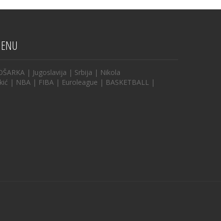
ENU
OŠARKA
|
Jugoslavija
|
Srbija
|
Nikola
kić
|
NBA
|
FIBA
|
Euroleague
|
BASKETBALL
|