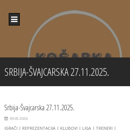
Skip
to
content
SRBIJA-ŠVAJCARSKA 27.11.2025.
Srbija-Švajcarska 27.11.2025.
09.05.2026.
IGRAČI | REPREZENTACIJA | KLUBOVI | LIGA | TRENERI |