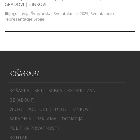
GRADOVI | LINKOVI
Jugoslavija-Švajcarska
,
Sve utakmice 2025
,
Sve utakmice
reprezentacije Srbije
KOŠARKA.BZ
KOŠARKA
| SFRJ
|
SRBIJA
|
KK PARTIZAN
BZ
(ABOUT)
VIDEO
|
YOUTUBE
|
BzLOG
|
LINKOVI
SARADNJA
|
REKLAMA |
DONACIJA
POLITIKA PRIVATNOSTI
KONTAKT