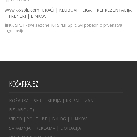
www.kk-split.com IGRAČI | KLUBOVI | LIGA | REPREZENTACIJA
| TRENERI | LINKOVI
KK SPLIT - sve sezone
,
KK SPLIT Split
,
Svi pobednici prvenstva
Jugoslavije
KOŠARKA.BZ
KOŠARKA
| SFRJ
|
SRBIJA
|
KK PARTIZAN
BZ
(ABOUT)
VIDEO
|
YOUTUBE
|
BzLOG
|
LINKOVI
SARADNJA
|
REKLAMA |
DONACIJA