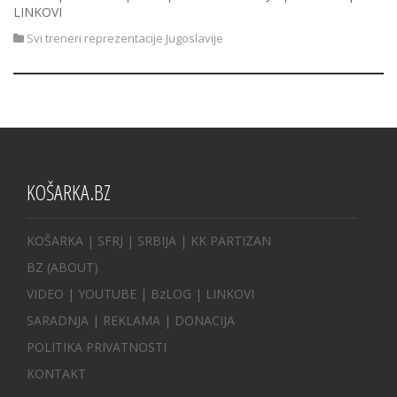
LINKOVI
Svi treneri reprezentacije Jugoslavije
KOŠARKA.BZ
KOŠARKA
| SFRJ
|
SRBIJA
|
KK PARTIZAN
BZ
(ABOUT)
VIDEO
|
YOUTUBE
|
BzLOG
|
LINKOVI
SARADNJA
|
REKLAMA |
DONACIJA
POLITIKA PRIVATNOSTI
KONTAKT