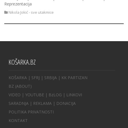
Reprezentacija
Nikola Jokić - sve utakmice
KOŠARKA.BZ
KOŠARKA
| SFRJ
|
SRBIJA
|
KK PARTIZAN
BZ
(ABOUT)
VIDEO
|
YOUTUBE
|
BzLOG
|
LINKOVI
SARADNJA
|
REKLAMA |
DONACIJA
POLITIKA PRIVATNOSTI
KONTAKT