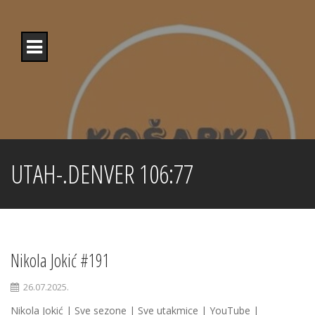
Skip
to
content
UTAH-.DENVER 106:77
Nikola Jokić #191
26.07.2025.
Nikola Jokić | Sve sezone | Sve utakmice | YouTube |