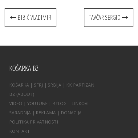
Post
BIBIĆ VLADIMIR
TAVČAR SERGIO
navigation
KOŠARKA.BZ
KOŠARKA
| SFRJ
|
SRBIJA
|
KK PARTIZAN
BZ
(ABOUT)
VIDEO
|
YOUTUBE
|
BzLOG
|
LINKOVI
SARADNJA
|
REKLAMA |
DONACIJA
POLITIKA PRIVATNOSTI
KONTAKT