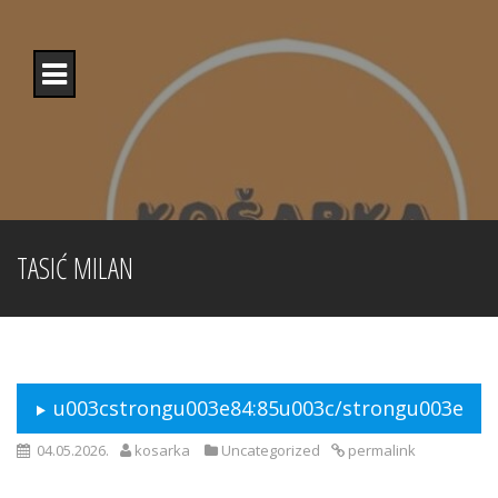
Skip
to
content
TASIĆ MILAN
u003cstrongu003e84:85u003c/strongu003e
04.05.2026.
kosarka
Uncategorized
permalink