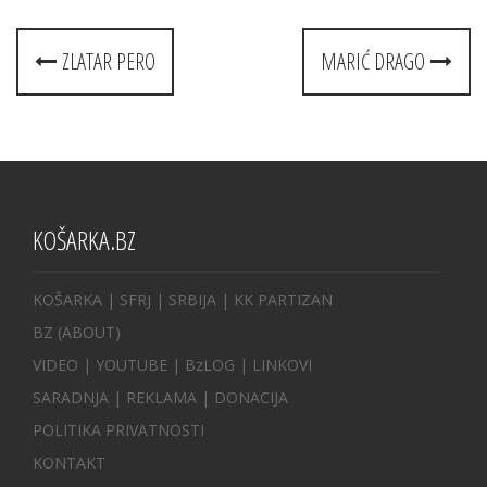
Post
ZLATAR PERO
MARIĆ DRAGO
navigation
KOŠARKA.BZ
KOŠARKA
| SFRJ
|
SRBIJA
|
KK PARTIZAN
BZ
(ABOUT)
VIDEO
|
YOUTUBE
|
BzLOG
|
LINKOVI
SARADNJA
|
REKLAMA |
DONACIJA
POLITIKA PRIVATNOSTI
KONTAKT