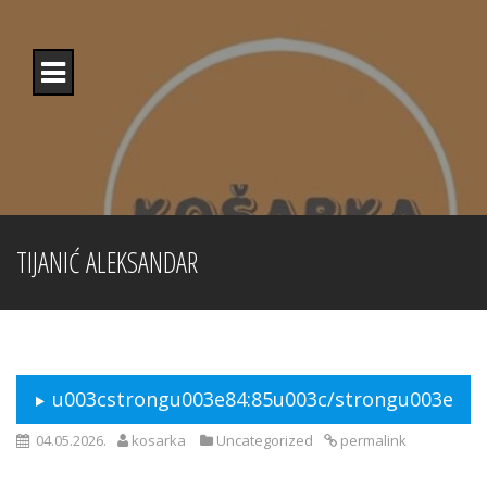
Skip
to
content
TIJANIĆ ALEKSANDAR
u003cstrongu003e84:85u003c/strongu003e
04.05.2026.
kosarka
Uncategorized
permalink