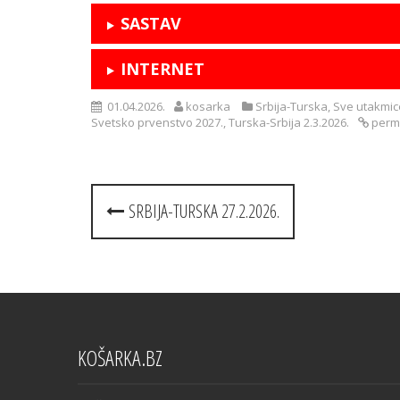
SASTAV
INTERNET
01.04.2026.
kosarka
Srbija-Turska
,
Sve utakmic
Svetsko prvenstvo 2027.
,
Turska-Srbija 2.3.2026.
perm
Post
SRBIJA-TURSKA 27.2.2026.
navigation
KOŠARKA.BZ