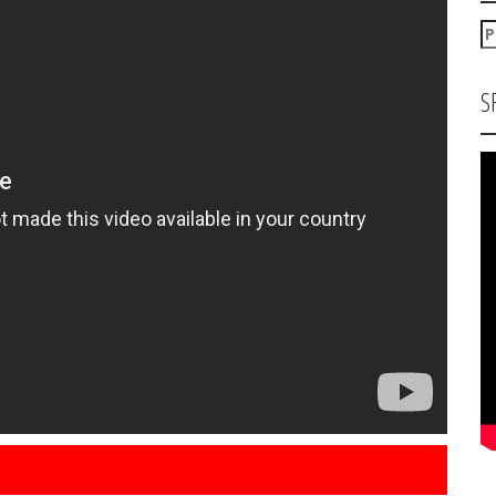
P
za
S