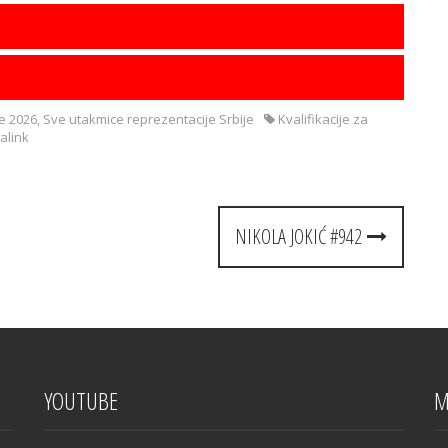
e 2026
,
Sve utakmice reprezentacije Srbije
Kvalifikacije za
alink
NIKOLA JOKIĆ #942
YOUTUBE
M