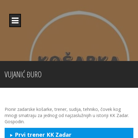
Skip
to
content
VUJANIĆ ĐURO
Pionir zadarske košarke, trener, sudija, tehniko, čovek kog
mnogi smatraju za jednog od najzaslužnijih u istoriji KK Zadar.
Gospodin.
Prvi trener KK Zadar