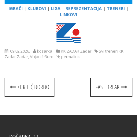
IGRAČI
|
KLUBOVI
|
LIGA
|
REPREZENTACIJA
|
TRENERI
|
LINKOVI
09.02.2026.
kosarka
KK ZADAR Zadar
Svi treneri KK
Zadar Zadar
,
Vujanić Đuro
permalink
Post
ZDRILIĆ ĐORĐO
FAST BREAK
navigation