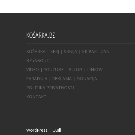
KOŠARKA.BZ
KOŠARKA
| SFRJ
|
SRBIJA
|
KK PARTIZAN
BZ
(ABOUT)
VIDEO
|
YOUTUBE
|
BzLOG
|
LINKOVI
SARADNJA
|
REKLAMA |
DONACIJA
POLITIKA PRIVATNOSTI
KONTAKT
WordPress
|
Quill