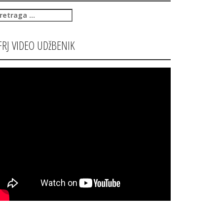
retraga
:
FRJ VIDEO UDžBENIK