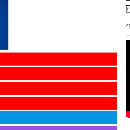
P
za
S