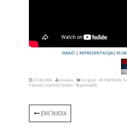
IGRAČI
|
REPREZENTACIJA
|
KLUB
01.06.2026.
kosarka
Svi igrači - KK PARTIZAN
,
Sv
Partizan
,
Vukčević Tristan
permalink
Post
JOVIĆ NIKOLA
navigation