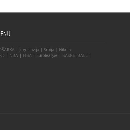
ENU
OŠARKA
|
Jugoslavija
|
Srbija
|
Nikola
kić
|
NBA
|
FIBA
|
Euroleague
|
BASKETBALL
|