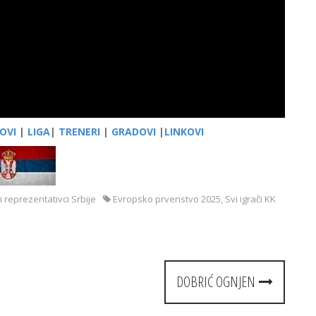
OVI
|
LIGA
|
TRENERI
|
GRADOVI
|
LINKOVI
i reprezentativci Srbije
Evropsko prvenstvo 2025
,
Svi igrači KK
DOBRIĆ OGNJEN