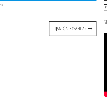
nk
P
za
S
TIJANIĆ ALEKSANDAR