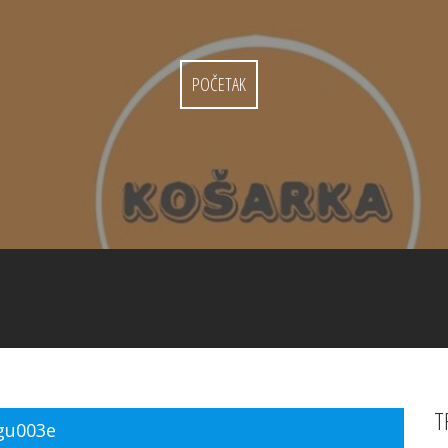
POČETAK
T
gu003e