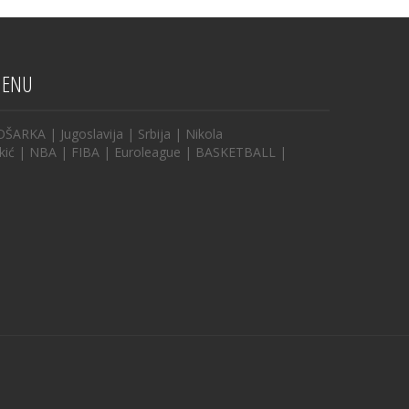
ENU
OŠARKA
|
Jugoslavija
|
Srbija
|
Nikola
kić
|
NBA
|
FIBA
|
Euroleague
|
BASKETBALL
|