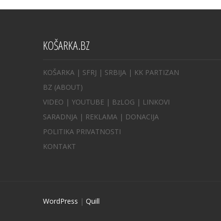
KOŠARKA.BZ
KOŠARKA
| SFRJ
|
SRBIJA
|
KK PARTIZAN
BZ
(ABOUT)
VIDEO
|
YOUTUBE
|
BzLOG
|
LINKOVI
SARADNJA
|
REKLAMA |
DONACIJA
POLITIKA PRIVATNOSTI
KONTAKT
WordPress
|
Quill