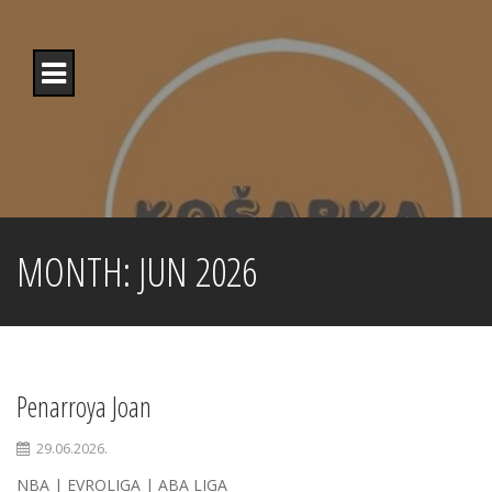
Skip
to
content
MONTH:
JUN 2026
Penarroya Joan
29.06.2026.
NBA | EVROLIGA | ABA LIGA