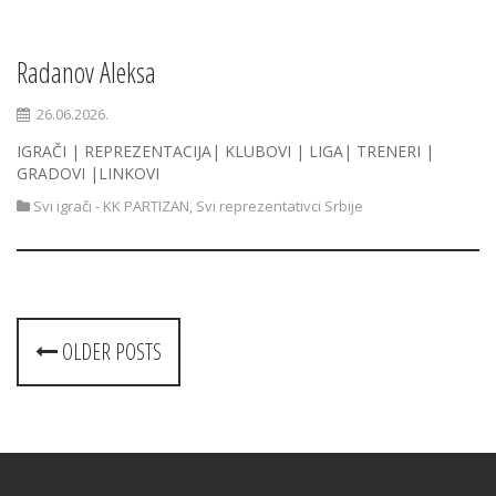
Radanov Aleksa
26.06.2026.
IGRAČI | REPREZENTACIJA| KLUBOVI | LIGA| TRENERI |
GRADOVI |LINKOVI
Svi igrači - KK PARTIZAN
,
Svi reprezentativci Srbije
Posts
OLDER POSTS
navigation