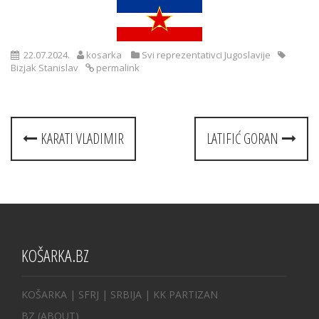
22.07.2024.
kosarka
Svi reprezentativci Jugoslavije
Bizjak Stanislav
permalink
Post
KARATI VLADIMIR
LATIFIĆ GORAN
navigation
KOŠARKA.BZ
KOŠARKA
| SFRJ
|
SRBIJA
|
KK PARTIZAN
BZ
(ABOUT)