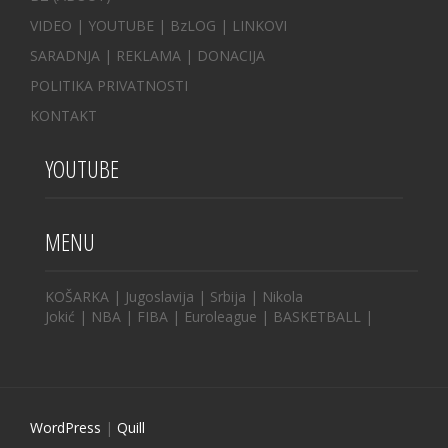
VIDEO
|
YOUTUBE
|
BzLOG
|
LINKOVI
SARADNJA
|
REKLAMA |
DONACIJA
POLITIKA PRIVATNOSTI
KONTAKT
YOUTUBE
MENU
KOŠARKA
|
Jugoslavija
|
Srbija
|
Nikola
Jokić
|
NBA
|
FIBA
|
Euroleague
|
BASKETBALL
|
WordPress
|
Quill