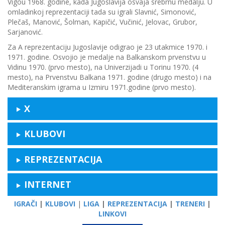
Vigou 1968. godine, kada Jugoslavija osvaja srebrnu medalju. U
omladinkoj reprezentaciji tada su igrali Slavnić, Simonović,
Plečaš, Manović, Šolman, Kapičić, Vučinić, Jelovac, Grubor,
Sarjanović.
Za A reprezentaciju Jugoslavije odigrao je 23 utakmice 1970. i
1971. godine. Osvojio je medalje na Balkanskom prvenstvu u
Vidinu 1970. (prvo mesto), na Univerzijadi u Torinu 1970. (4
mesto), na Prvenstvu Balkana 1971. godine (drugo mesto) i na
Mediteranskim igrama u Izmiru 1971.godine (prvo mesto).
X
KLUBOVI
REPREZENTACIJA
INTERNET
IGRAČI
|
KLUBOVI
|
LIGA
|
REPREZENTACIJA
|
TRENERI
|
LINKOVI