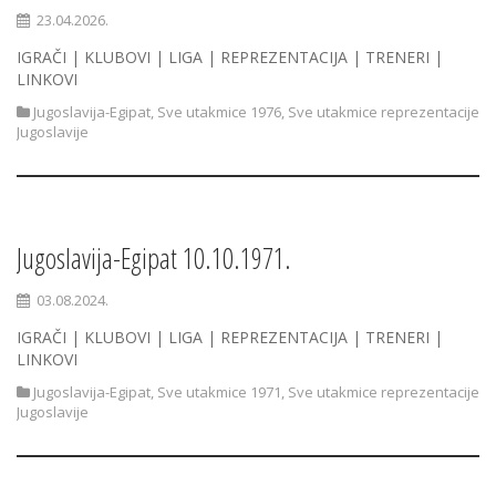
23.04.2026.
IGRAČI | KLUBOVI | LIGA | REPREZENTACIJA | TRENERI |
LINKOVI
Jugoslavija-Egipat
,
Sve utakmice 1976
,
Sve utakmice reprezentacije
Jugoslavije
Jugoslavija-Egipat 10.10.1971.
03.08.2024.
IGRAČI | KLUBOVI | LIGA | REPREZENTACIJA | TRENERI |
LINKOVI
Jugoslavija-Egipat
,
Sve utakmice 1971
,
Sve utakmice reprezentacije
Jugoslavije