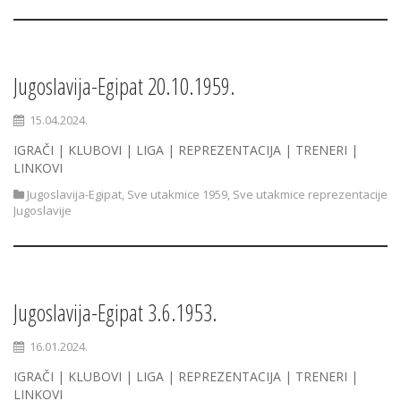
Jugoslavija-Egipat 20.10.1959.
15.04.2024.
IGRAČI | KLUBOVI | LIGA | REPREZENTACIJA | TRENERI |
LINKOVI
Jugoslavija-Egipat
,
Sve utakmice 1959
,
Sve utakmice reprezentacije
Jugoslavije
Jugoslavija-Egipat 3.6.1953.
16.01.2024.
IGRAČI | KLUBOVI | LIGA | REPREZENTACIJA | TRENERI |
LINKOVI