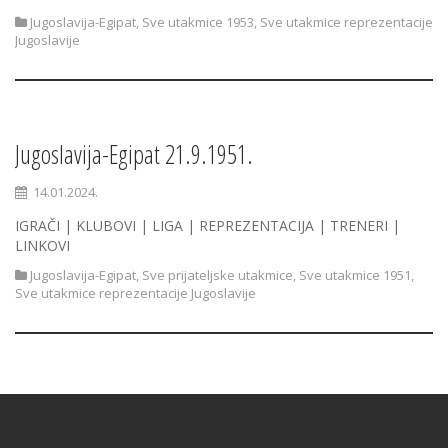
Jugoslavija-Egipat
,
Sve utakmice 1953
,
Sve utakmice reprezentacije
Jugoslavije
Jugoslavija-Egipat 21.9.1951.
14.01.2024.
IGRAČI | KLUBOVI | LIGA | REPREZENTACIJA | TRENERI |
LINKOVI
Jugoslavija-Egipat
,
Sve prijateljske utakmice
,
Sve utakmice 1951
,
Sve utakmice reprezentacije Jugoslavije