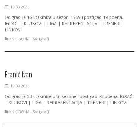
13.03.2026.
Odigrao je 16 utakmica u sezoni 1959 i postigao 19 poena.
IGRAČI | KLUBOVI | LIGA | REPREZENTACIJA | TRENERI |
LINKOVI
KK CIBONA - Svi igrači
Franić Ivan
13.03.2026.
Odigrao je 33 utakmice u tri sezone i postigao 73 poena. IGRAČI
| KLUBOVI | LIGA | REPREZENTACIJA | TRENERI | LINKOVI
KK CIBONA - Svi igrači