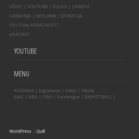
VIDEO
|
YOUTUBE
|
BzLOG
|
LINKOVI
SARADNJA
|
REKLAMA |
DONACIJA
POLITIKA PRIVATNOSTI
KONTAKT
YOUTUBE
MENU
KOŠARKA
|
Jugoslavija
|
Srbija
|
Nikola
Jokić
|
NBA
|
FIBA
|
Euroleague
|
BASKETBALL
|
WordPress
|
Quill