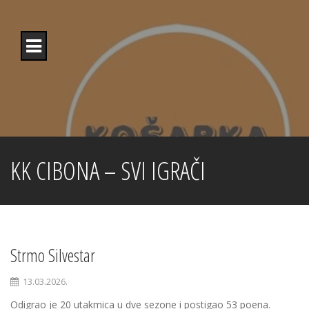
Skip
to
content
KK CIBONA – SVI IGRAČI
Strmo Silvestar
13.03.2026.
Odigrao je 20 utakmica u dve sezone i postigao 53 poena.