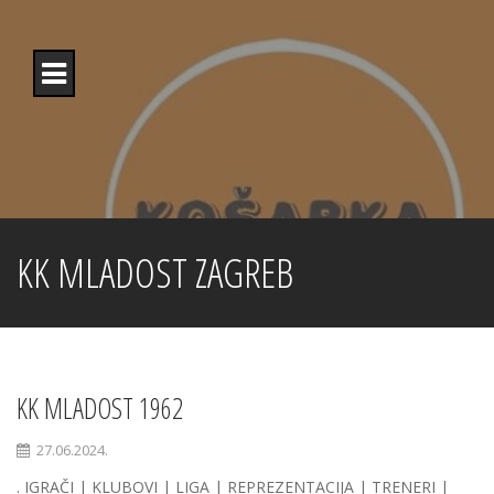
Skip
to
content
KK MLADOST ZAGREB
KK MLADOST 1962
27.06.2024.
. IGRAČI | KLUBOVI | LIGA | REPREZENTACIJA | TRENERI |