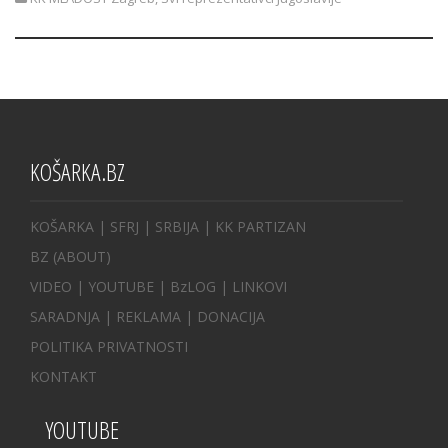
KOŠARKA.BZ
KOŠARKA
| SFRJ
|
SRBIJA
|
KK PARTIZAN
BZ
(ABOUT)
VIDEO
|
YOUTUBE
|
BzLOG
|
LINKOVI
SARADNJA
|
REKLAMA |
DONACIJA
POLITIKA PRIVATNOSTI
KONTAKT
YOUTUBE