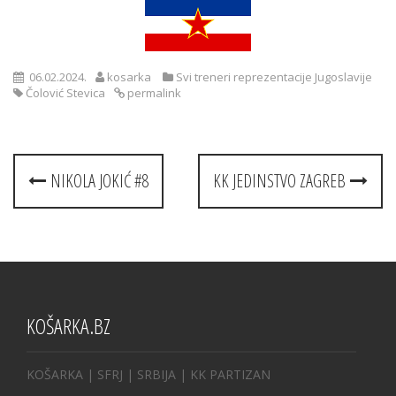
06.02.2024.
kosarka
Svi treneri reprezentacije Jugoslavije
Čolović Stevica
permalink
Post
NIKOLA JOKIĆ #8
KK JEDINSTVO ZAGREB
navigation
KOŠARKA.BZ
KOŠARKA
| SFRJ
|
SRBIJA
|
KK PARTIZAN