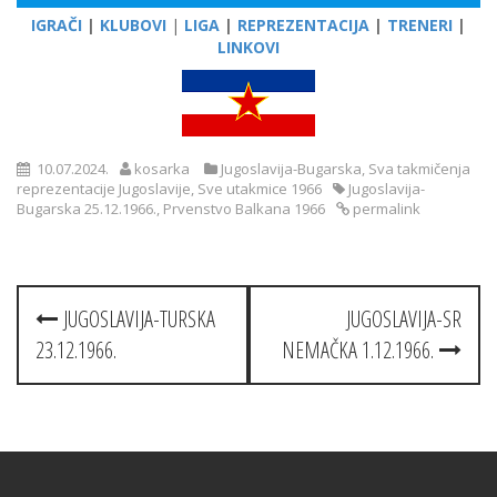
IGRAČI
|
KLUBOVI
|
LIGA
|
REPREZENTACIJA
|
TRENERI
|
LINKOVI
10.07.2024.
kosarka
Jugoslavija-Bugarska
,
Sva takmičenja
reprezentacije Jugoslavije
,
Sve utakmice 1966
Jugoslavija-
Bugarska 25.12.1966.
,
Prvenstvo Balkana 1966
permalink
Post
JUGOSLAVIJA-TURSKA
JUGOSLAVIJA-SR
navigation
23.12.1966.
NEMAČKA 1.12.1966.