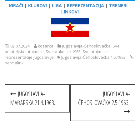
IGRAČI
|
KLUBOVI
|
LIGA
|
REPREZENTACIJA
|
TRENERI
|
LINKOVI
02.07.2024.
kosarka
Jugoslavija-Čehoslovačka
,
Sve
prijateljske utakmice
,
Sve utakmice 1963
,
Sve utakmice
reprezentacije Jugoslavije
Jugoslavija-Čehoslovačka 1.5.1963.
permalink
Post
JUGOSLAVIJA-
JUGOSLAVIJA-
navigation
MAĐARSKA 21.4.1963.
ČEHOSLOVAČKA 2.5.1963