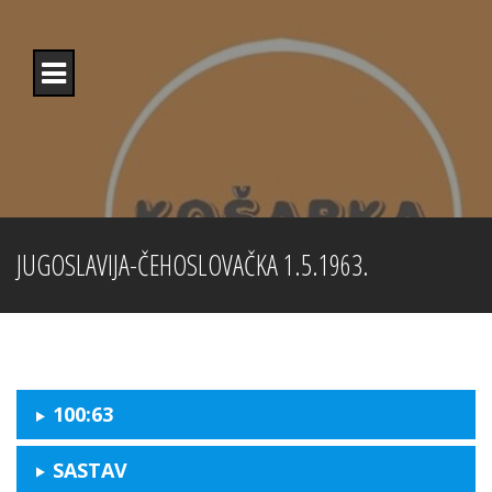
Skip
to
content
JUGOSLAVIJA-ČEHOSLOVAČKA 1.5.1963.
100:63
SASTAV