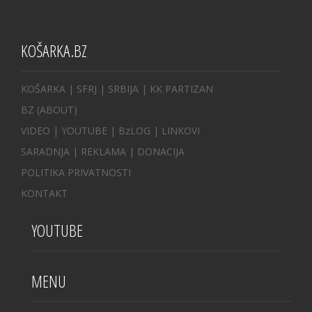
KOŠARKA.BZ
KOŠARKA
| SFRJ
|
SRBIJA
|
KK PARTIZAN
BZ
(ABOUT)
VIDEO
|
YOUTUBE
|
BzLOG
|
LINKOVI
SARADNJA
|
REKLAMA |
DONACIJA
POLITIKA PRIVATNOSTI
KONTAKT
YOUTUBE
MENU