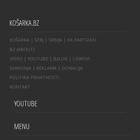
KOŠARKA.BZ
KOŠARKA
| SFRJ
|
SRBIJA
|
KK PARTIZAN
BZ
(ABOUT)
VIDEO
|
YOUTUBE
|
BzLOG
|
LINKOVI
SARADNJA
|
REKLAMA |
DONACIJA
POLITIKA PRIVATNOSTI
KONTAKT
YOUTUBE
MENU