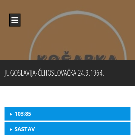
Skip
to
content
JUGOSLAVIJA-ČEHOSLOVAČKA 24.9.1964.
103:85
SASTAV