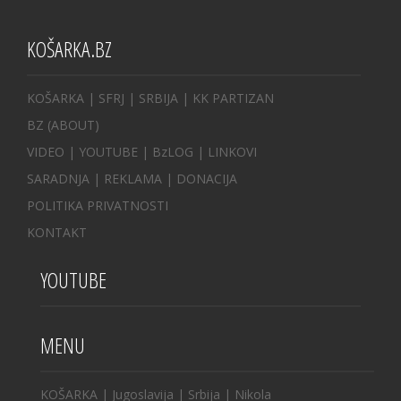
KOŠARKA.BZ
KOŠARKA
| SFRJ
|
SRBIJA
|
KK PARTIZAN
BZ
(ABOUT)
VIDEO
|
YOUTUBE
|
BzLOG
|
LINKOVI
SARADNJA
|
REKLAMA |
DONACIJA
POLITIKA PRIVATNOSTI
KONTAKT
YOUTUBE
MENU
KOŠARKA
|
Jugoslavija
|
Srbija
|
Nikola