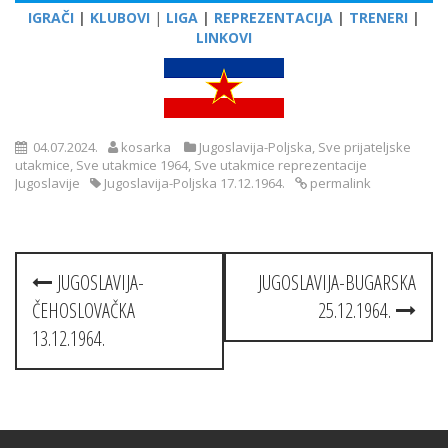
IGRAČI
|
KLUBOVI
|
LIGA
|
REPREZENTACIJA
|
TRENERI
|
LINKOVI
04.07.2024.
kosarka
Jugoslavija-Poljska
,
Sve prijateljske
utakmice
,
Sve utakmice 1964
,
Sve utakmice reprezentacije
Jugoslavije
Jugoslavija-Poljska 17.12.1964.
permalink
Post
JUGOSLAVIJA-
JUGOSLAVIJA-BUGARSKA
navigation
ČEHOSLOVAČKA
25.12.1964.
13.12.1964.