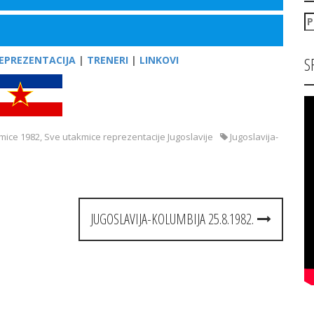
P
za
S
EPREZENTACIJA
|
TRENERI
|
LINKOVI
mice 1982
,
Sve utakmice reprezentacije Jugoslavije
Jugoslavija-
JUGOSLAVIJA-KOLUMBIJA 25.8.1982.