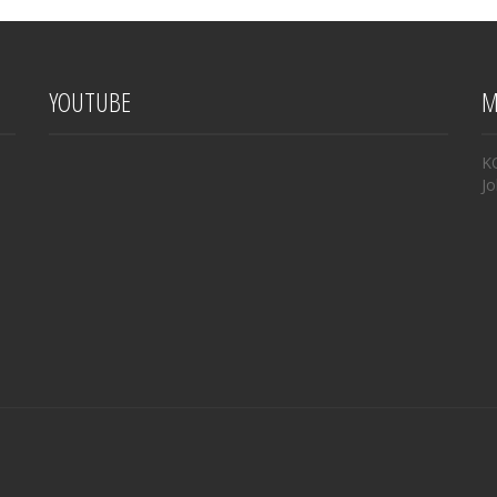
YOUTUBE
M
K
Jo