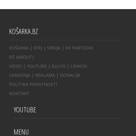
KOŠARKA.BZ
KOŠARKA
| SFRJ
|
SRBIJA
|
KK PARTIZAN
BZ
(ABOUT)
VIDEO
|
YOUTUBE
|
BzLOG
|
LINKOVI
SARADNJA
|
REKLAMA |
DONACIJA
POLITIKA PRIVATNOSTI
KONTAKT
YOUTUBE
MENU