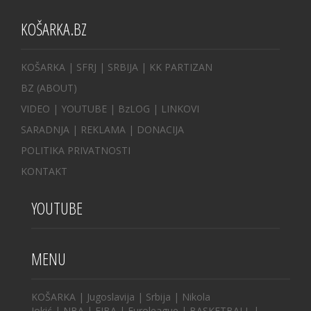
KOŠARKA.BZ
KOŠARKA
| SFRJ
|
SRBIJA
|
KK PARTIZAN
BZ
(ABOUT)
VIDEO
|
YOUTUBE
|
BzLOG
|
LINKOVI
SARADNJA
|
REKLAMA |
DONACIJA
POLITIKA PRIVATNOSTI
KONTAKT
YOUTUBE
MENU
KOŠARKA
|
Jugoslavija
|
Srbija
|
Nikola
Jokić
|
NBA
|
FIBA
|
Euroleague
|
BASKETBALL
|