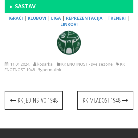
SASTAV
IGRAČI
|
KLUBOVI
|
LIGA
|
REPREZENTACIJA
|
TRENERI
|
LINKOVI
11.01.2024.
kosarka
KK ENOTNOST - sve sezone
KK
ENOTNOST 1948
permalink
Post
KK JEDINSTVO 1948
KK MLADOST 1948
navigation