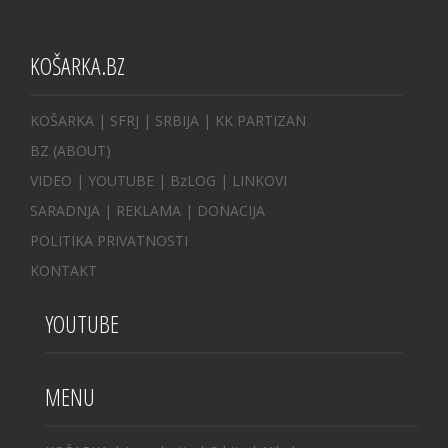
KOŠARKA.BZ
KOŠARKA
| SFRJ
|
SRBIJA
|
KK PARTIZAN
BZ
(ABOUT)
VIDEO
|
YOUTUBE
|
BzLOG
|
LINKOVI
SARADNJA
|
REKLAMA |
DONACIJA
POLITIKA PRIVATNOSTI
KONTAKT
YOUTUBE
MENU