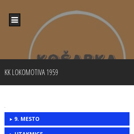
Skip
to
content
KK LOKOMOTIVA 1959
.
9. MESTO
UTAKMICE