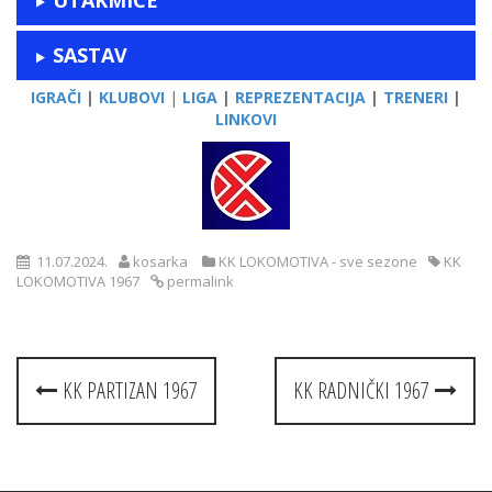
SASTAV
IGRAČI
|
KLUBOVI
|
LIGA
|
REPREZENTACIJA
|
TRENERI
|
LINKOVI
11.07.2024.
kosarka
KK LOKOMOTIVA - sve sezone
KK
LOKOMOTIVA 1967
permalink
Post
KK PARTIZAN 1967
KK RADNIČKI 1967
navigation