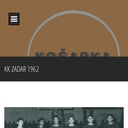
Skip
to
content
KK ZADAR 1962
.