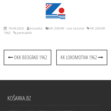
19.04.2024.
kosarka
KK ZADAR - sve sezone
KK ZADAR
1962
permalink
Post
OKK BEOGRAD 1962
KK LOKOMOTIVA 1962
navigation
KOŠARKA.BZ