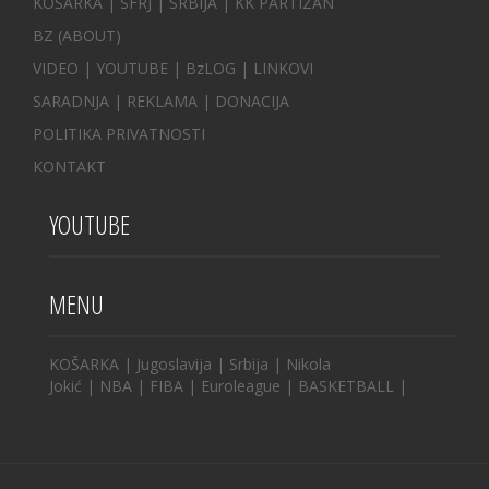
KOŠARKA
| SFRJ
|
SRBIJA
|
KK PARTIZAN
BZ
(ABOUT)
VIDEO
|
YOUTUBE
|
BzLOG
|
LINKOVI
SARADNJA
|
REKLAMA |
DONACIJA
POLITIKA PRIVATNOSTI
KONTAKT
YOUTUBE
MENU
KOŠARKA
|
Jugoslavija
|
Srbija
|
Nikola
Jokić
|
NBA
|
FIBA
|
Euroleague
|
BASKETBALL
|