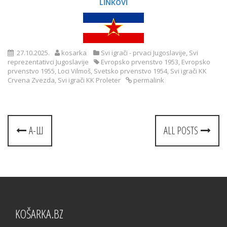
LINKOVI
27.10.2025.
kosarka
Svi igrači - prvaci Jugoslavije
,
Svi
reprezentativci Jugoslavije
Evropsko prvenstvo 1953
,
Evropsko
prvenstvo 1955
,
Loci Vilmoš
,
Svetsko prvenstvo 1954
,
Svi igrači KK
Crvena Zvezda
,
Svi igrači KK Proleter
permalink
Post
A-Ш
ALL POSTS
navigation
KOŠARKA.BZ