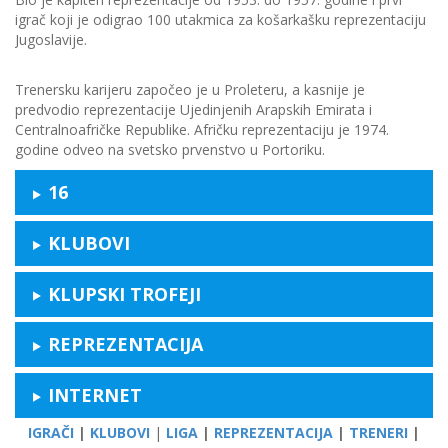
igrač koji je odigrao 100 utakmica za košarkašku reprezentaciju
Jugoslavije.
Trenersku karijeru započeo je u Proleteru, a kasnije je
predvodio reprezentacije Ujedinjenih Arapskih Emirata i
Centralnoafričke Republike. Afričku reprezentaciju je 1974.
godine odveo na svetsko prvenstvo u Portoriku.
16
KLUBOVI
KLUPSKI TROFEJI
REPREZENTACIJA
INTERNET
IGRAČI
|
KLUBOVI
|
LIGA
|
REPREZENTACIJA
|
TRENERI
|