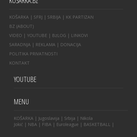
KOŠARKA.BZ
KOŠARKA
| SFRJ
|
SRBIJA
|
KK PARTIZAN
BZ
(ABOUT)
VIDEO
|
YOUTUBE
|
BzLOG
|
LINKOVI
SARADNJA
|
REKLAMA |
DONACIJA
POLITIKA PRIVATNOSTI
KONTAKT
YOUTUBE
MENU
KOŠARKA
|
Jugoslavija
|
Srbija
|
Nikola
Jokić
|
NBA
|
FIBA
|
Euroleague
|
BASKETBALL
|