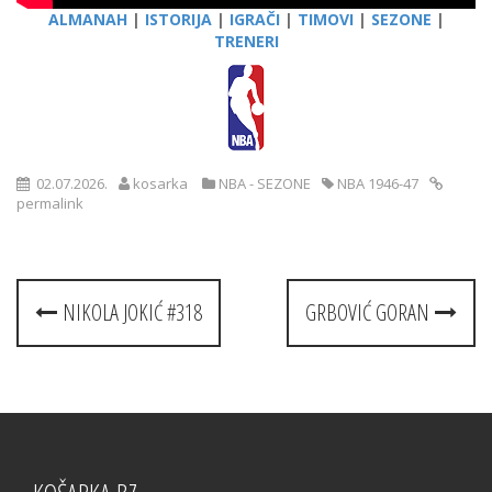
ALMANAH
|
ISTORIJA
|
IGRAČI
|
TIMOVI
|
SEZONE
|
TRENERI
02.07.2026.
kosarka
NBA - SEZONE
NBA 1946-47
permalink
Post
NIKOLA JOKIĆ #318
GRBOVIĆ GORAN
navigation