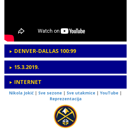
DENVER-DALLAS 100:99
15.3.2019.
INTERNET
Nikola Jokić
|
Sve sezone
|
Sve utakmice
|
YouTube
|
Reprezentacija