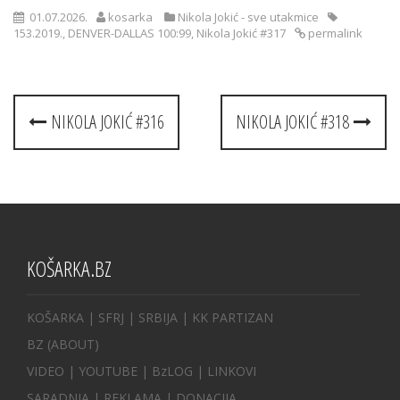
01.07.2026.
kosarka
Nikola Jokić - sve utakmice
153.2019.
,
DENVER-DALLAS 100:99
,
Nikola Jokić #317
permalink
Post
NIKOLA JOKIĆ #316
NIKOLA JOKIĆ #318
navigation
KOŠARKA.BZ
KOŠARKA
| SFRJ
|
SRBIJA
|
KK PARTIZAN
BZ
(ABOUT)
VIDEO
|
YOUTUBE
|
BzLOG
|
LINKOVI
SARADNJA
|
REKLAMA |
DONACIJA