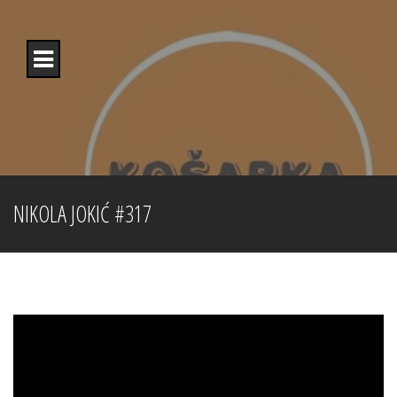
Skip
to
content
NIKOLA JOKIĆ #317