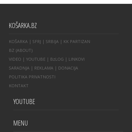
KOŠARKA.BZ
KOŠARKA
| SFRJ
|
SRBIJA
|
KK PARTIZAN
BZ
(ABOUT)
VIDEO
|
YOUTUBE
|
BzLOG
|
LINKOVI
SARADNJA
|
REKLAMA |
DONACIJA
POLITIKA PRIVATNOSTI
KONTAKT
YOUTUBE
MENU