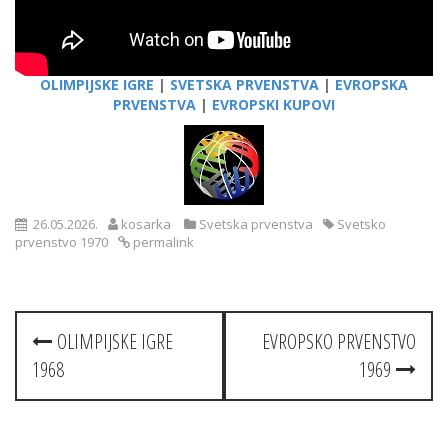
OLIMPIJSKE IGRE
|
SVETSKA PRVENSTVA
|
EVROPSKA
PRVENSTVA
|
EVROPSKI KUPOVI
26.05.2026.
kosarka
Svetska prvenstva
Svetsko
prvenstvo 1970
permalink
Post
OLIMPIJSKE IGRE
EVROPSKO PRVENSTVO
navigation
1968
1969