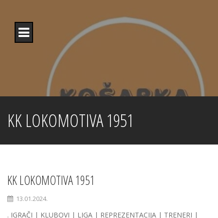
Skip
to
content
KK LOKOMOTIVA 1951
KK LOKOMOTIVA 1951
13.01.2024.
. IGRAČI | KLUBOVI | LIGA | REPREZENTACIJA | TRENERI |