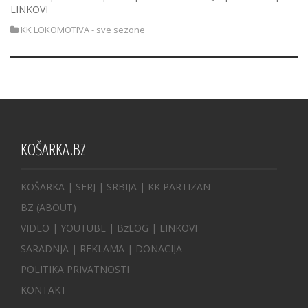
LINKOVI
KK LOKOMOTIVA - sve sezone
KOŠARKA.BZ
KOŠARKA
| SFRJ
|
SRBIJA
|
KK PARTIZAN
BZ
(ABOUT)
VIDEO
|
YOUTUBE
|
BzLOG
|
LINKOVI
SARADNJA
|
REKLAMA |
DONACIJA
POLITIKA PRIVATNOSTI
KONTAKT