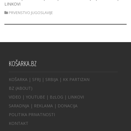
LINKOVI
PRVENSTVO JUGOSLAVIJE
KOŠARKA.BZ
KOŠARKA
| SFRJ
|
SRBIJA
|
KK PARTIZAN
BZ
(ABOUT)
VIDEO
|
YOUTUBE
|
BzLOG
|
LINKOVI
SARADNJA
|
REKLAMA |
DONACIJA
POLITIKA PRIVATNOSTI
KONTAKT