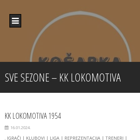
Skip
to
content
SVE SEZONE – KK LOKOMOTIVA
KK LOKOMOTIVA 1954
16.01.2024.
. IGRAČI | KLUBOVI | LIGA | REPREZENTACIJA | TRENERI |