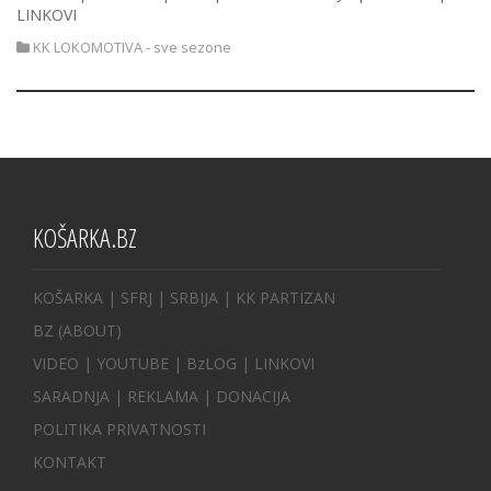
LINKOVI
KK LOKOMOTIVA - sve sezone
KOŠARKA.BZ
KOŠARKA
| SFRJ
|
SRBIJA
|
KK PARTIZAN
BZ
(ABOUT)
VIDEO
|
YOUTUBE
|
BzLOG
|
LINKOVI
SARADNJA
|
REKLAMA |
DONACIJA
POLITIKA PRIVATNOSTI
KONTAKT